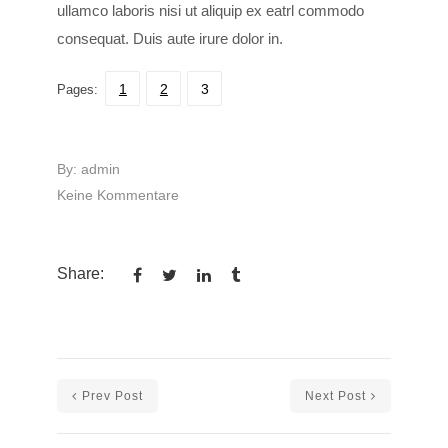
ullamco laboris nisi ut aliquip ex eatrl commodo
consequat. Duis aute irure dolor in.
Page
Page
Page
1
2
,
3
,
Pages:
By:
admin
Keine Kommentare
zu
Multipage
post
Share:
Prev Post
Next Post